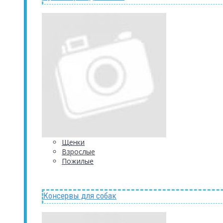
Щенки
Взрослые
Пожилые
Консервы для собак