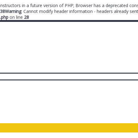
onstructors in a future version of PHP; Browser has a deprecated cons
38
Warning
: Cannot modify header information - headers already sent
.php
on line
28
ты