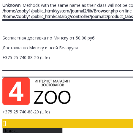
Unknown
: Methods with the same name as their class will not be c
/home/zooby1/public_html/system/journal2/lib/Browser.php
on line
/home/zooby1/public_html/catalog/controller/journal2/product_tabs
Бесплатная доставка по Минску от 50,00 руб.
Доставка по Минску и всей Беларуси
+375 25
740-88-20
(Life)
Главная
Заметки (
0
)
Личный Кабинет
Оплата/Доставка
Контак
Логин
Регистрация
+375 25
740-88-20
(Life)