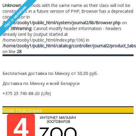
Unknown
: Methods with the same name as their class will not be
constructors in a future version of PHP; Browser has a deprecated
constructor in
/home/zooby1/public_html/system/journal2/lib/Browser.php
on
line
38
Warning
: Cannot modify header information - headers
already sent by (output started at
/home/zooby1/public_html/index.php:106) in
/home/zooby1/public_html/catalog/controller/journal2/product_tabs
on line
28
Бесплатная доставка по Минску от 50,00 руб.
Доставка по Минску и всей Беларуси
+375 25
740-88-20
(Life)
Главная
Оплата/Доставка
Логин
Регистрация