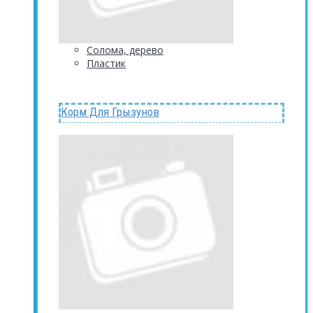
Солома, дерево
Пластик
Корм Для Грызунов