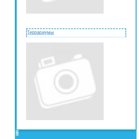
Террариумы
+