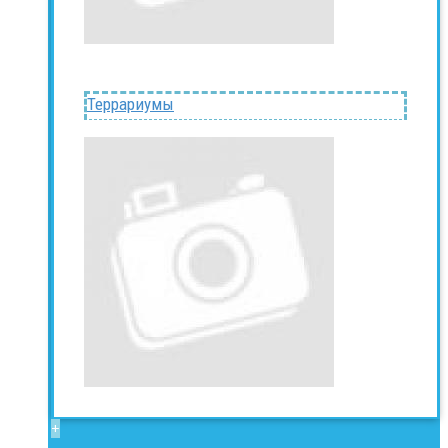
Террариумы
+