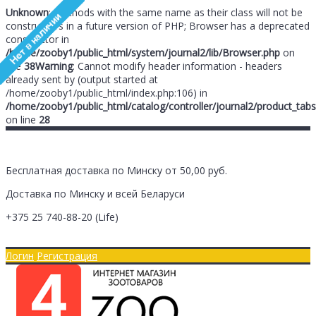
Unknown
: Methods with the same name as their class will not be
constructors in a future version of PHP; Browser has a deprecated
constructor in
/home/zooby1/public_html/system/journal2/lib/Browser.php
on
line
38
Warning
: Cannot modify header information - headers
already sent by (output started at
/home/zooby1/public_html/index.php:106) in
/home/zooby1/public_html/catalog/controller/journal2/product_tabs
on line
28
Бесплатная доставка по Минску от 50,00 руб.
Доставка по Минску и всей Беларуси
+375 25
740-88-20
(Life)
Главная
Оплата/Доставка
Логин
Регистрация