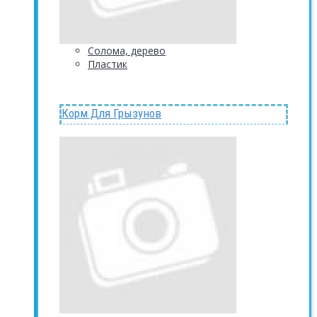
Солома, дерево
Пластик
Корм Для Грызунов