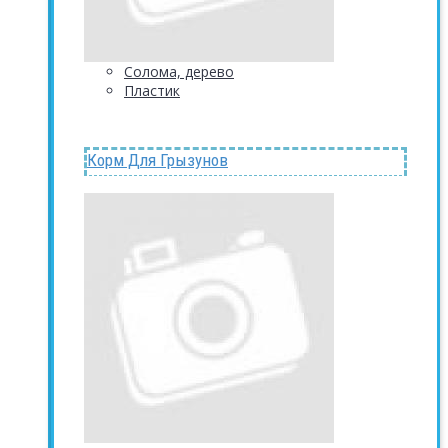
Солома, дерево
Пластик
Корм Для Грызунов