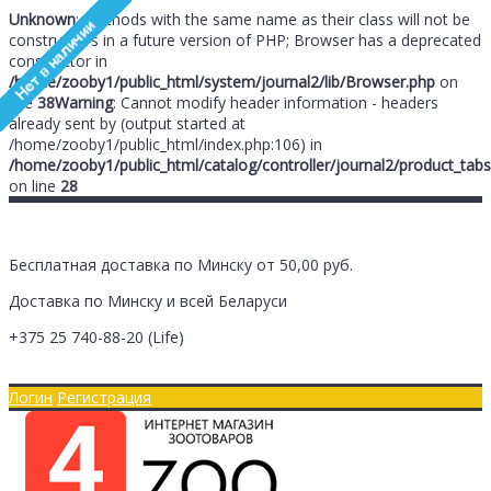
Unknown
: Methods with the same name as their class will not be
constructors in a future version of PHP; Browser has a deprecated
constructor in
/home/zooby1/public_html/system/journal2/lib/Browser.php
on
line
38
Warning
: Cannot modify header information - headers
already sent by (output started at
/home/zooby1/public_html/index.php:106) in
/home/zooby1/public_html/catalog/controller/journal2/product_tabs
on line
28
Бесплатная доставка по Минску от 50,00 руб.
Доставка по Минску и всей Беларуси
+375 25
740-88-20
(Life)
Главная
Оплата/Доставка
Логин
Регистрация