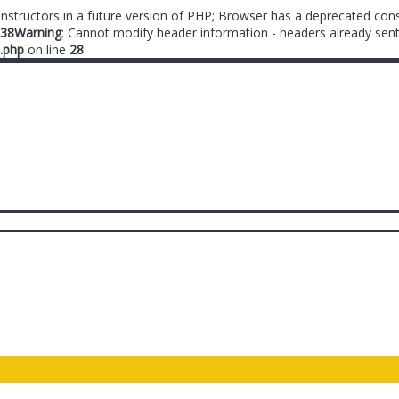
onstructors in a future version of PHP; Browser has a deprecated cons
38
Warning
: Cannot modify header information - headers already sent
.php
on line
28
ты