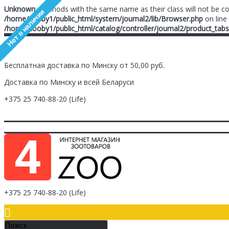
Unknown
: Methods with the same name as their class will not be c
/home/zooby1/public_html/system/journal2/lib/Browser.php
on line
/home/zooby1/public_html/catalog/controller/journal2/product_tabs
Бесплатная доставка по Минску от 50,00 руб.
Доставка по Минску и всей Беларуси
+375 25
740-88-20
(Life)
Главная
Заметки (
0
)
Личный Кабинет
Оплата/Доставка
Контак
Логин
Регистрация
+375 25
740-88-20
(Life)