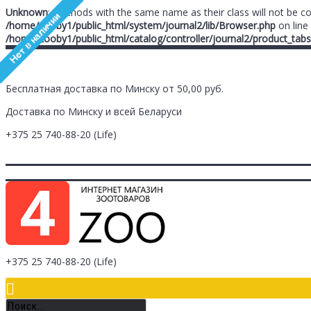
Unknown
: Methods with the same name as their class will not be c
/home/zooby1/public_html/system/journal2/lib/Browser.php
on line
/home/zooby1/public_html/catalog/controller/journal2/product_tabs
Бесплатная доставка по Минску от 50,00 руб.
Доставка по Минску и всей Беларуси
+375 25
740-88-20
(Life)
Главная
Заметки (
0
)
Личный Кабинет
Оплата/Доставка
Контак
Логин
Регистрация
+375 25
740-88-20
(Life)