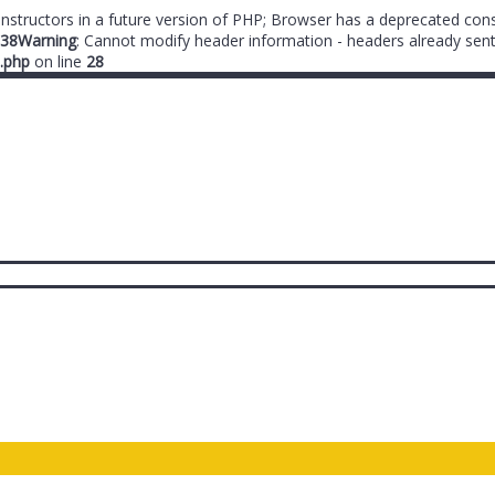
onstructors in a future version of PHP; Browser has a deprecated cons
38
Warning
: Cannot modify header information - headers already sent
.php
on line
28
ты