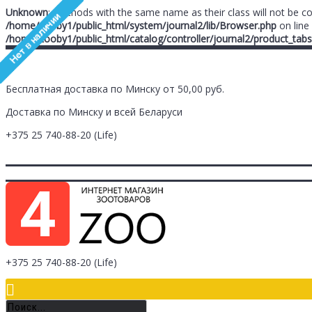
Unknown
: Methods with the same name as their class will not be c
/home/zooby1/public_html/system/journal2/lib/Browser.php
on line
/home/zooby1/public_html/catalog/controller/journal2/product_tabs
Бесплатная доставка по Минску от 50,00 руб.
Доставка по Минску и всей Беларуси
+375 25
740-88-20
(Life)
Главная
Заметки (
0
)
Личный Кабинет
Оплата/Доставка
Контак
Логин
Регистрация
+375 25
740-88-20
(Life)