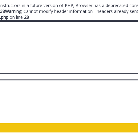
onstructors in a future version of PHP; Browser has a deprecated cons
38
Warning
: Cannot modify header information - headers already sent
.php
on line
28
ты