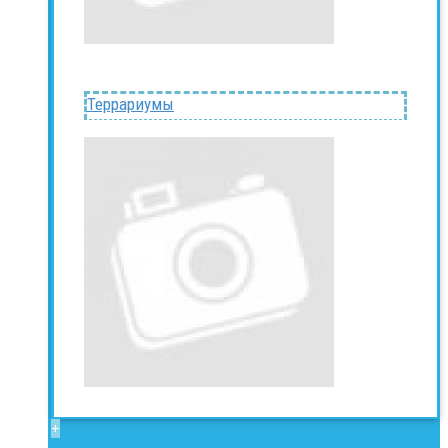
Террариумы
+