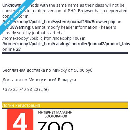
Unknown
: Methods with the same name as their class will not be
constructors in a future version of PHP; Browser has a deprecated
constructor in
/home/zooby1/public_html/system/journal2/lib/Browser.php
on
line
38
Warning
: Cannot modify header information - headers
already sent by (output started at
/home/zooby1/public_html/index.php:106) in
/home/zooby1/public_html/catalog/controller/journal2/product_tabs
on line
28
Бесплатная доставка по Минску от 50,00 руб.
Доставка по Минску и всей Беларуси
+375 25
740-88-20
(Life)
Главная
Оплата/Доставка
Логин
Регистрация