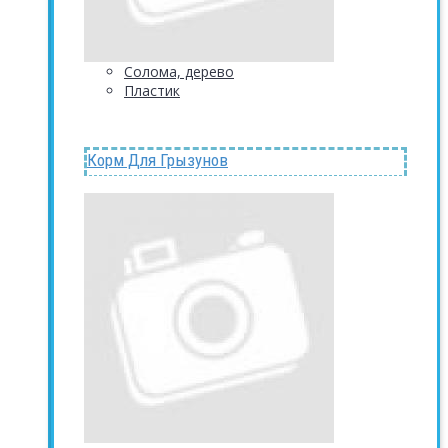
Солома, дерево
Пластик
Корм Для Грызунов