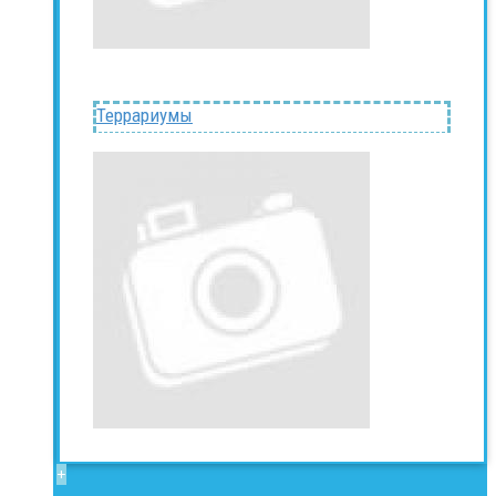
Террариумы
+