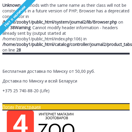
Unknown
: Methods with the same name as their class will not be
constructors in a future version of PHP; Browser has a deprecated
constructor in
/home/zooby1/public_html/system/journal2/lib/Browser.php
on
line
38
Warning
: Cannot modify header information - headers
already sent by (output started at
/home/zooby1/public_html/index.php:106) in
/home/zooby1/public_html/catalog/controller/journal2/product_tabs
on line
28
Бесплатная доставка по Минску от 50,00 руб.
Доставка по Минску и всей Беларуси
+375 25
740-88-20
(Life)
Главная
Оплата/Доставка
Логин
Регистрация