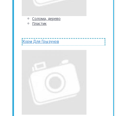
Солома, дерево
Пластик
Корм Для Грызунов