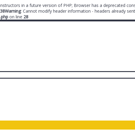
onstructors in a future version of PHP; Browser has a deprecated cons
38
Warning
: Cannot modify header information - headers already sent
.php
on line
28
ты