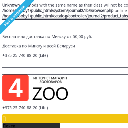
Unknown
: Methods with the same name as their class will not be c
/home/zooby1/public_html/system/journal2/lib/Browser.php
on line
/home/zooby1/public_html/catalog/controller/journal2/product_tabs
Бесплатная доставка по Минску от 50,00 руб.
Доставка по Минску и всей Беларуси
+375 25
740-88-20
(Life)
Главная
Заметки (
0
)
Личный Кабинет
Оплата/Доставка
Контак
Логин
Регистрация
+375 25
740-88-20
(Life)