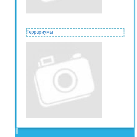
Террариумы
+