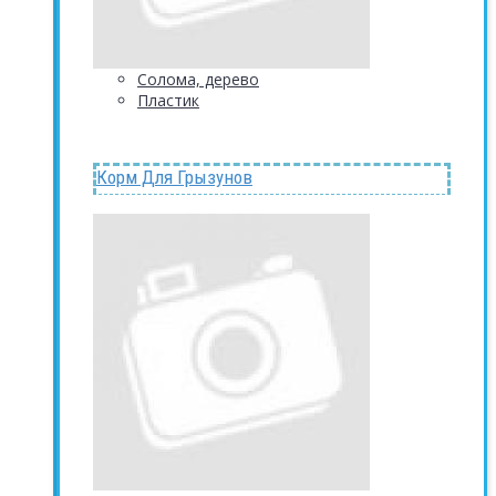
Солома, дерево
Пластик
Корм Для Грызунов