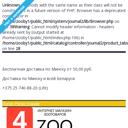
Unknown
: Methods with the same name as their class will not be
constructors in a future version of PHP; Browser has a deprecated
constructor in
/home/zooby1/public_html/system/journal2/lib/Browser.php
on
line
38
Warning
: Cannot modify header information - headers
already sent by (output started at
/home/zooby1/public_html/index.php:106) in
/home/zooby1/public_html/catalog/controller/journal2/product_tabs
on line
28
Бесплатная доставка по Минску от 50,00 руб.
Доставка по Минску и всей Беларуси
+375 25
740-88-20
(Life)
Главная
Оплата/Доставка
Логин
Регистрация