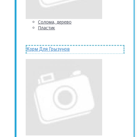
Солома, дерево
Пластик
Корм Для Грызунов