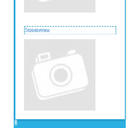
Террариумы
+