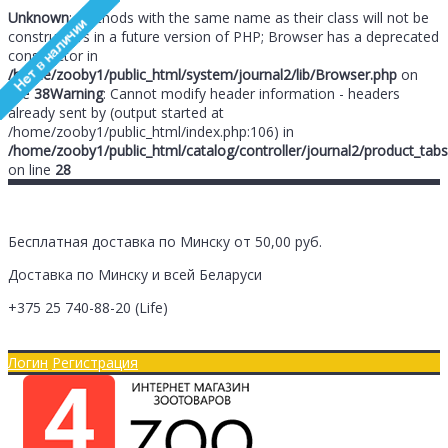
Unknown
: Methods with the same name as their class will not be
constructors in a future version of PHP; Browser has a deprecated
constructor in
/home/zooby1/public_html/system/journal2/lib/Browser.php
on
line
38
Warning
: Cannot modify header information - headers
already sent by (output started at
/home/zooby1/public_html/index.php:106) in
/home/zooby1/public_html/catalog/controller/journal2/product_tabs
on line
28
Бесплатная доставка по Минску от 50,00 руб.
Доставка по Минску и всей Беларуси
+375 25
740-88-20
(Life)
Главная
Оплата/Доставка
Логин
Регистрация