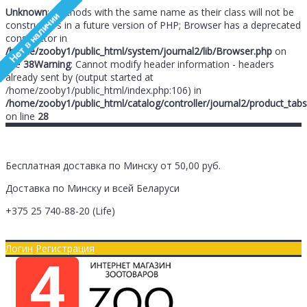
Unknown
: Methods with the same name as their class will not be
constructors in a future version of PHP; Browser has a deprecated
constructor in
/home/zooby1/public_html/system/journal2/lib/Browser.php
on
line
38
Warning
: Cannot modify header information - headers
already sent by (output started at
/home/zooby1/public_html/index.php:106) in
/home/zooby1/public_html/catalog/controller/journal2/product_tabs
on line
28
Бесплатная доставка по Минску от 50,00 руб.
Доставка по Минску и всей Беларуси
+375 25
740-88-20
(Life)
Главная
Оплата/Доставка
Логин
Регистрация