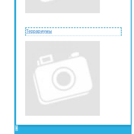
Террариумы
+