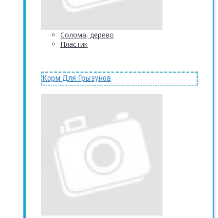
Солома, дерево
Пластик
Корм Для Грызунов