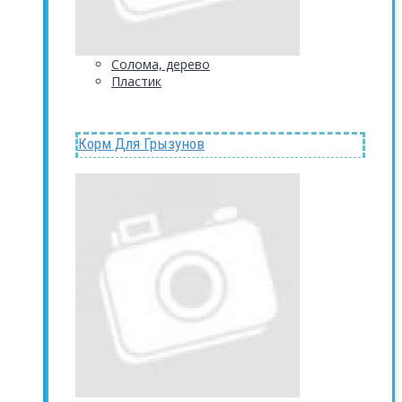
Солома, дерево
Пластик
Корм Для Грызунов