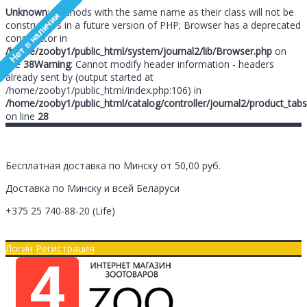
Unknown
: Methods with the same name as their class will not be
constructors in a future version of PHP; Browser has a deprecated
constructor in
/home/zooby1/public_html/system/journal2/lib/Browser.php
on
line
38
Warning
: Cannot modify header information - headers
already sent by (output started at
/home/zooby1/public_html/index.php:106) in
/home/zooby1/public_html/catalog/controller/journal2/product_tabs
on line
28
Бесплатная доставка по Минску от 50,00 руб.
Доставка по Минску и всей Беларуси
+375 25
740-88-20
(Life)
Главная
Оплата/Доставка
Логин
Регистрация