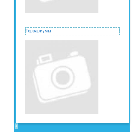
Террариумы
+