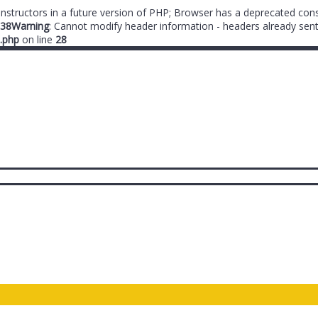
onstructors in a future version of PHP; Browser has a deprecated cons
38
Warning
: Cannot modify header information - headers already sent
.php
on line
28
ты