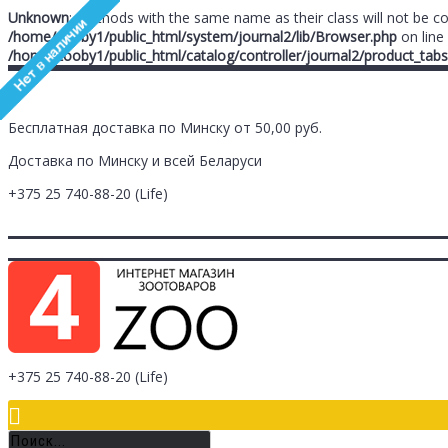
Unknown
: Methods with the same name as their class will not be c
/home/zooby1/public_html/system/journal2/lib/Browser.php
on line
/home/zooby1/public_html/catalog/controller/journal2/product_tabs
Бесплатная доставка по Минску от 50,00 руб.
Доставка по Минску и всей Беларуси
+375 25
740-88-20
(Life)
Главная
Заметки (
0
)
Личный Кабинет
Оплата/Доставка
Контак
Логин
Регистрация
+375 25
740-88-20
(Life)