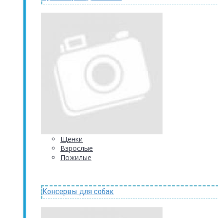
Щенки
Взрослые
Пожилые
Консервы для собак