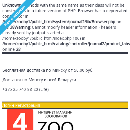
Unknown
: Methods with the same name as their class will not be
constructors in a future version of PHP; Browser has a deprecated
constructor in
/home/zooby1/public_html/system/journal2/lib/Browser.php
on
line
38
Warning
: Cannot modify header information - headers
already sent by (output started at
/home/zooby1/public_html/index.php:106) in
/home/zooby1/public_html/catalog/controller/journal2/product_tabs
on line
28
Бесплатная доставка по Минску от 50,00 руб.
Доставка по Минску и всей Беларуси
+375 25
740-88-20
(Life)
Главная
Оплата/Доставка
Логин
Регистрация