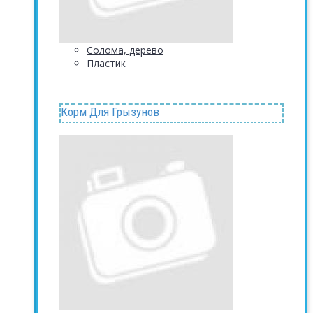
Солома, дерево
Пластик
Корм Для Грызунов