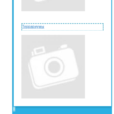
Террариумы
+