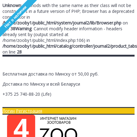
Unknown
: Methods with the same name as their class will not be
constructors in a future version of PHP; Browser has a deprecated
constructor in
/home/zooby1/public_html/system/journal2/lib/Browser.php
on
line
38
Warning
: Cannot modify header information - headers
already sent by (output started at
/home/zooby1/public_html/index.php:106) in
/home/zooby1/public_html/catalog/controller/journal2/product_tabs
on line
28
Бесплатная доставка по Минску от 50,00 руб.
Доставка по Минску и всей Беларуси
+375 25
740-88-20
(Life)
Главная
Оплата/Доставка
Логин
Регистрация