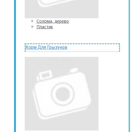
Солома, дерево
Пластик
Корм Для Грызунов