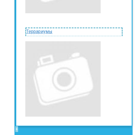
Террариумы
+