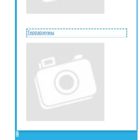
Террариумы
+