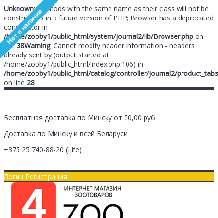
Unknown
: Methods with the same name as their class will not be
constructors in a future version of PHP; Browser has a deprecated
constructor in
/home/zooby1/public_html/system/journal2/lib/Browser.php
on
line
38
Warning
: Cannot modify header information - headers
already sent by (output started at
/home/zooby1/public_html/index.php:106) in
/home/zooby1/public_html/catalog/controller/journal2/product_tabs
on line
28
Бесплатная доставка по Минску от 50,00 руб.
Доставка по Минску и всей Беларуси
+375 25
740-88-20
(Life)
Главная
Оплата/Доставка
Логин
Регистрация