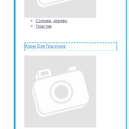
Солома, дерево
Пластик
Корм Для Грызунов