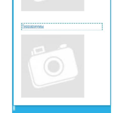
Террариумы
+