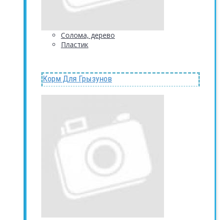
Солома, дерево
Пластик
Корм Для Грызунов