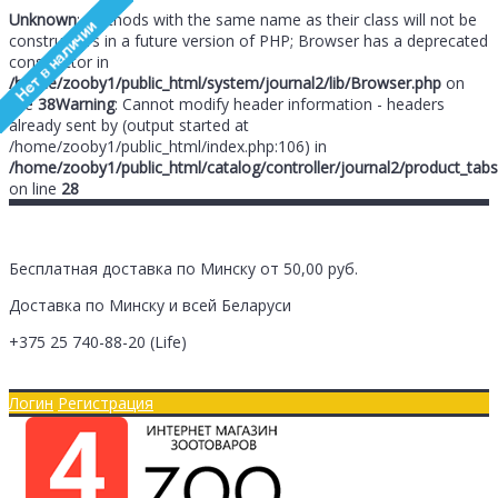
Unknown
: Methods with the same name as their class will not be
constructors in a future version of PHP; Browser has a deprecated
constructor in
/home/zooby1/public_html/system/journal2/lib/Browser.php
on
line
38
Warning
: Cannot modify header information - headers
already sent by (output started at
/home/zooby1/public_html/index.php:106) in
/home/zooby1/public_html/catalog/controller/journal2/product_tabs
on line
28
Бесплатная доставка по Минску от 50,00 руб.
Доставка по Минску и всей Беларуси
+375 25
740-88-20
(Life)
Главная
Оплата/Доставка
Логин
Регистрация