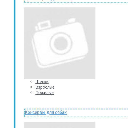
Щенки
Взрослые
Пожилые
Консервы для собак