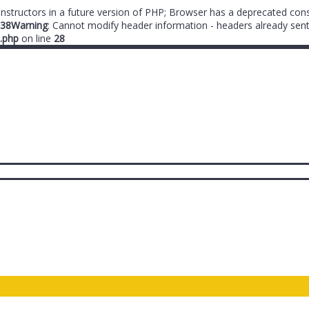
onstructors in a future version of PHP; Browser has a deprecated cons
38
Warning
: Cannot modify header information - headers already sent
.php
on line
28
ты