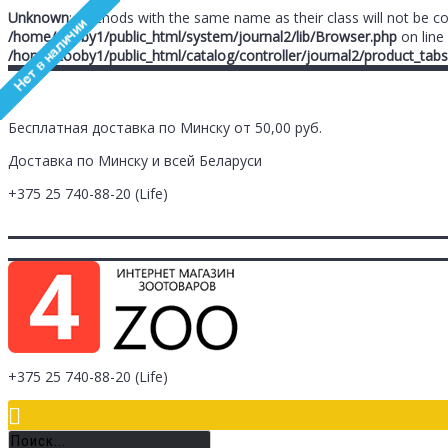
Unknown
: Methods with the same name as their class will not be c
/home/zooby1/public_html/system/journal2/lib/Browser.php
on line
/home/zooby1/public_html/catalog/controller/journal2/product_tabs
Бесплатная доставка по Минску от 50,00 руб.
Доставка по Минску и всей Беларуси
+375 25
740-88-20
(Life)
Главная
Заметки (
0
)
Личный Кабинет
Оплата/Доставка
Контак
Логин
Регистрация
+375 25
740-88-20
(Life)