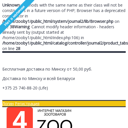
Unknown
: Methods with the same name as their class will not be
constructors in a future version of PHP; Browser has a deprecated
constructor in
/home/zooby1/public_html/system/journal2/lib/Browser.php
on
line
38
Warning
: Cannot modify header information - headers
already sent by (output started at
/home/zooby1/public_html/index.php:106) in
/home/zooby1/public_html/catalog/controller/journal2/product_tabs
on line
28
Бесплатная доставка по Минску от 50,00 руб.
Доставка по Минску и всей Беларуси
+375 25
740-88-20
(Life)
Главная
Оплата/Доставка
Логин
Регистрация