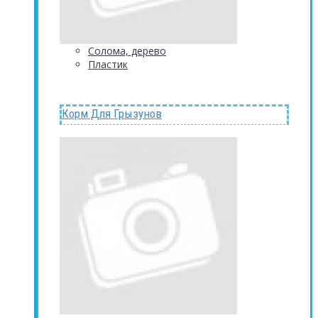
Солома, дерево
Пластик
Корм Для Грызунов