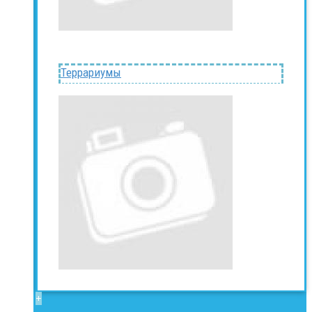
Террариумы
+