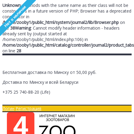
Unknown
: Methods with the same name as their class will not be
constructors in a future version of PHP; Browser has a deprecated
constructor in
/home/zooby1/public_html/system/journal2/lib/Browser.php
on
line
38
Warning
: Cannot modify header information - headers
already sent by (output started at
/home/zooby1/public_html/index.php:106) in
/home/zooby1/public_html/catalog/controller/journal2/product_tabs
on line
28
Бесплатная доставка по Минску от 50,00 руб.
Доставка по Минску и всей Беларуси
+375 25
740-88-20
(Life)
Главная
Оплата/Доставка
Логин
Регистрация