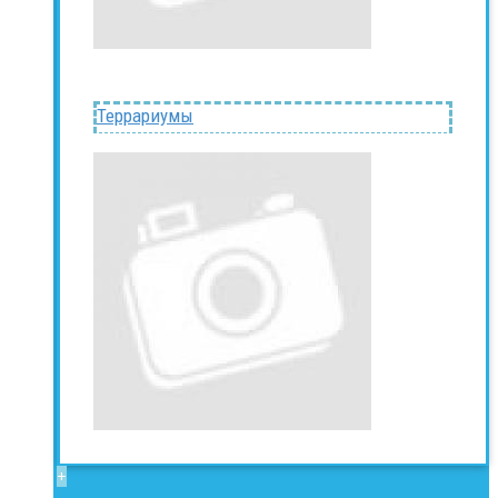
Террариумы
+