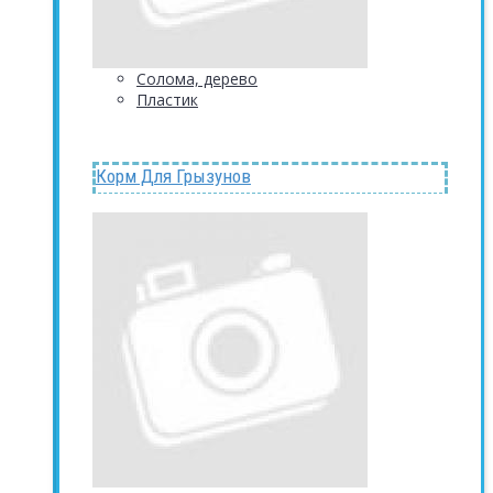
Солома, дерево
Пластик
Корм Для Грызунов