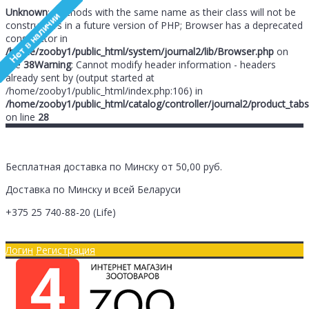
Unknown
: Methods with the same name as their class will not be
constructors in a future version of PHP; Browser has a deprecated
constructor in
/home/zooby1/public_html/system/journal2/lib/Browser.php
on
line
38
Warning
: Cannot modify header information - headers
already sent by (output started at
/home/zooby1/public_html/index.php:106) in
/home/zooby1/public_html/catalog/controller/journal2/product_tabs
on line
28
Бесплатная доставка по Минску от 50,00 руб.
Доставка по Минску и всей Беларуси
+375 25
740-88-20
(Life)
Главная
Оплата/Доставка
Логин
Регистрация