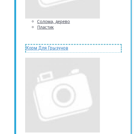
Солома, дерево
Пластик
Корм Для Грызунов