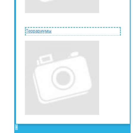
Террариумы
+