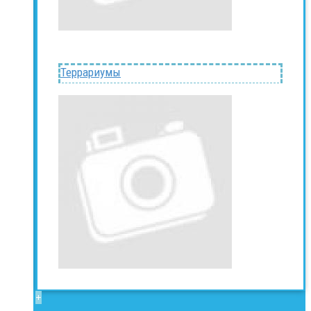
Террариумы
+