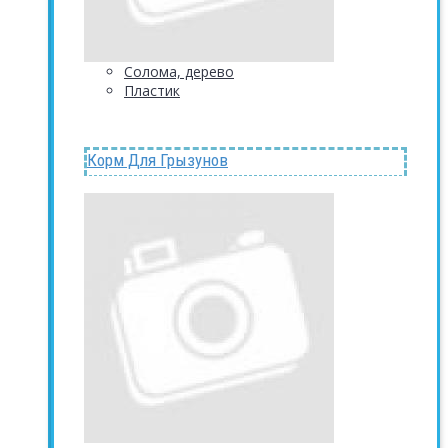
Солома, дерево
Пластик
Корм Для Грызунов