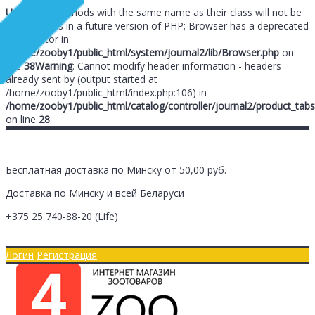
Unknown
: Methods with the same name as their class will not be
constructors in a future version of PHP; Browser has a deprecated
constructor in
/home/zooby1/public_html/system/journal2/lib/Browser.php
on
line
38
Warning
: Cannot modify header information - headers
already sent by (output started at
/home/zooby1/public_html/index.php:106) in
/home/zooby1/public_html/catalog/controller/journal2/product_tabs
on line
28
Бесплатная доставка по Минску от 50,00 руб.
Доставка по Минску и всей Беларуси
+375 25
740-88-20
(Life)
Главная
Оплата/Доставка
Логин
Регистрация