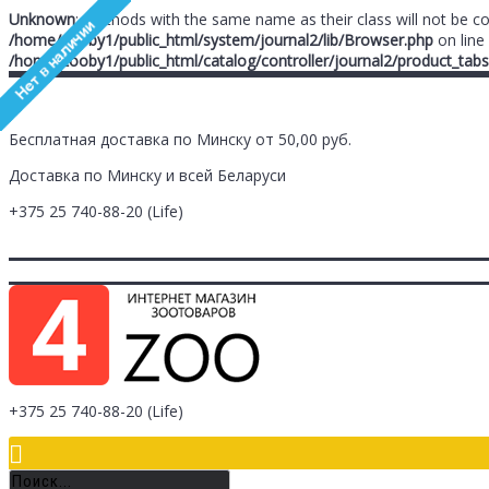
Unknown
: Methods with the same name as their class will not be c
/home/zooby1/public_html/system/journal2/lib/Browser.php
on line
/home/zooby1/public_html/catalog/controller/journal2/product_tabs
Бесплатная доставка по Минску от 50,00 руб.
Доставка по Минску и всей Беларуси
+375 25
740-88-20
(Life)
Главная
Заметки (
0
)
Личный Кабинет
Оплата/Доставка
Контак
Логин
Регистрация
+375 25
740-88-20
(Life)