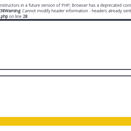
onstructors in a future version of PHP; Browser has a deprecated cons
38
Warning
: Cannot modify header information - headers already sent
.php
on line
28
ты