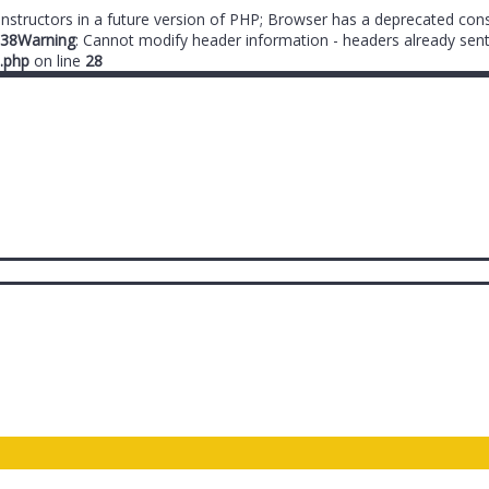
onstructors in a future version of PHP; Browser has a deprecated cons
38
Warning
: Cannot modify header information - headers already sent
.php
on line
28
ты