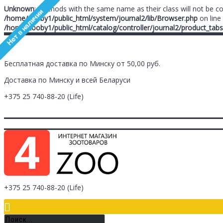
Unknown
: Methods with the same name as their class will not be c
/home/zooby1/public_html/system/journal2/lib/Browser.php
on line
/home/zooby1/public_html/catalog/controller/journal2/product_tabs
Бесплатная доставка по Минску от 50,00 руб.
Доставка по Минску и всей Беларуси
+375 25
740-88-20
(Life)
Главная
Заметки (
0
)
Личный Кабинет
Оплата/Доставка
Контак
Логин
Регистрация
+375 25
740-88-20
(Life)