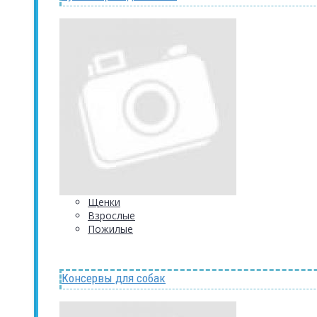
Щенки
Взрослые
Пожилые
Консервы для собак