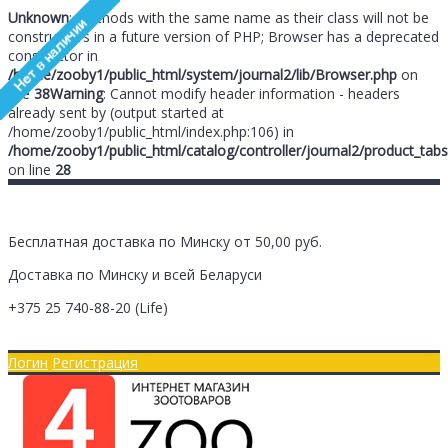
Unknown
: Methods with the same name as their class will not be
constructors in a future version of PHP; Browser has a deprecated
constructor in
/home/zooby1/public_html/system/journal2/lib/Browser.php
on
line
38
Warning
: Cannot modify header information - headers
already sent by (output started at
/home/zooby1/public_html/index.php:106) in
/home/zooby1/public_html/catalog/controller/journal2/product_tabs
on line
28
Бесплатная доставка по Минску от 50,00 руб.
Доставка по Минску и всей Беларуси
+375 25
740-88-20
(Life)
Главная
Оплата/Доставка
Логин
Регистрация