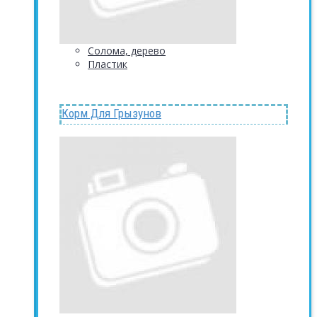
Солома, дерево
Пластик
Корм Для Грызунов