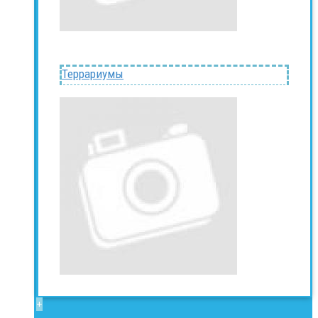
Террариумы
+