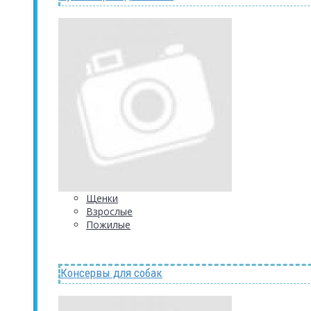
Щенки
Взрослые
Пожилые
Консервы для собак