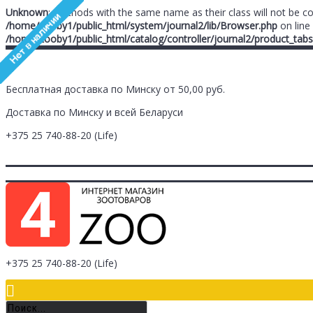
Unknown
: Methods with the same name as their class will not be c
/home/zooby1/public_html/system/journal2/lib/Browser.php
on line
/home/zooby1/public_html/catalog/controller/journal2/product_tabs
Бесплатная доставка по Минску от 50,00 руб.
Доставка по Минску и всей Беларуси
+375 25
740-88-20
(Life)
Главная
Заметки (
0
)
Личный Кабинет
Оплата/Доставка
Контак
Логин
Регистрация
+375 25
740-88-20
(Life)