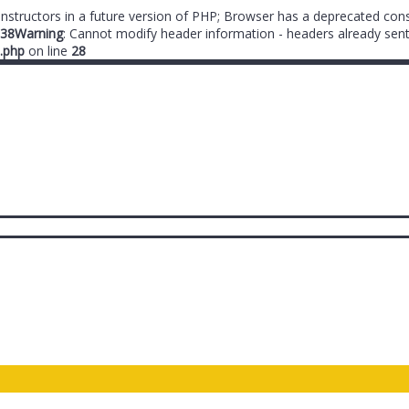
onstructors in a future version of PHP; Browser has a deprecated cons
38
Warning
: Cannot modify header information - headers already sent
.php
on line
28
ты