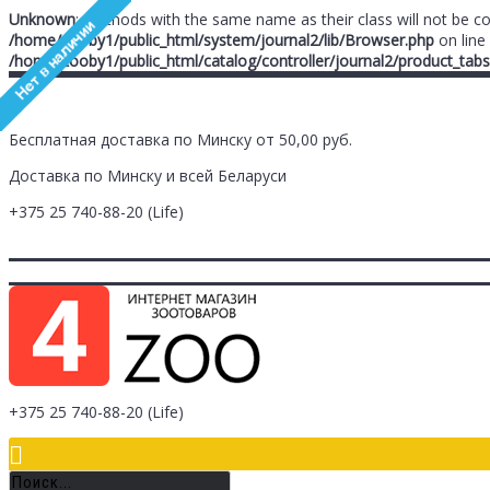
Unknown
: Methods with the same name as their class will not be c
/home/zooby1/public_html/system/journal2/lib/Browser.php
on line
/home/zooby1/public_html/catalog/controller/journal2/product_tabs
Бесплатная доставка по Минску от 50,00 руб.
Доставка по Минску и всей Беларуси
+375 25
740-88-20
(Life)
Главная
Заметки (
0
)
Личный Кабинет
Оплата/Доставка
Контак
Логин
Регистрация
+375 25
740-88-20
(Life)