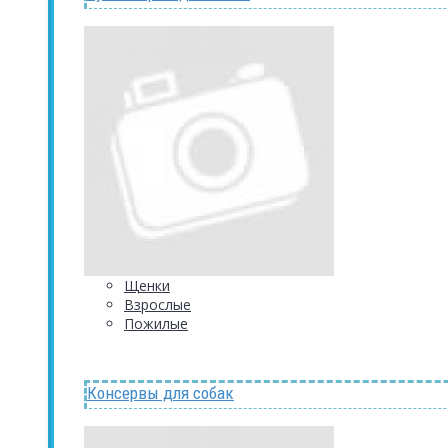
Щенки
Взрослые
Пожилые
Консервы для собак