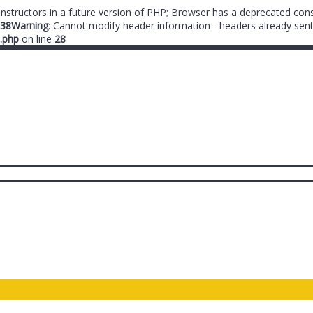
onstructors in a future version of PHP; Browser has a deprecated cons
38
Warning
: Cannot modify header information - headers already sent
.php
on line
28
ты