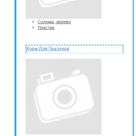
Солома, дерево
Пластик
Корм Для Грызунов