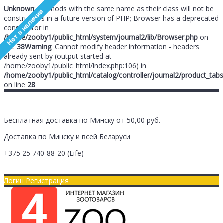
Unknown
: Methods with the same name as their class will not be
constructors in a future version of PHP; Browser has a deprecated
constructor in
/home/zooby1/public_html/system/journal2/lib/Browser.php
on
line
38
Warning
: Cannot modify header information - headers
already sent by (output started at
/home/zooby1/public_html/index.php:106) in
/home/zooby1/public_html/catalog/controller/journal2/product_tabs
on line
28
Бесплатная доставка по Минску от 50,00 руб.
Доставка по Минску и всей Беларуси
+375 25
740-88-20
(Life)
Главная
Оплата/Доставка
Логин
Регистрация