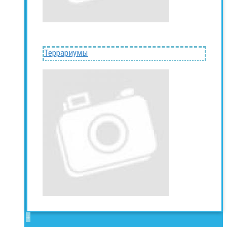
Террариумы
+