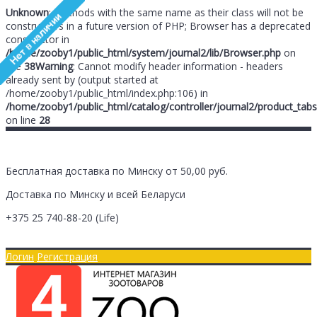
Unknown
: Methods with the same name as their class will not be
constructors in a future version of PHP; Browser has a deprecated
constructor in
/home/zooby1/public_html/system/journal2/lib/Browser.php
on
line
38
Warning
: Cannot modify header information - headers
already sent by (output started at
/home/zooby1/public_html/index.php:106) in
/home/zooby1/public_html/catalog/controller/journal2/product_tabs
on line
28
Бесплатная доставка по Минску от 50,00 руб.
Доставка по Минску и всей Беларуси
+375 25
740-88-20
(Life)
Главная
Оплата/Доставка
Логин
Регистрация