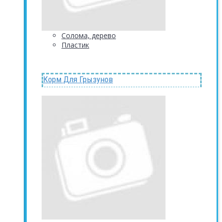
Солома, дерево
Пластик
Корм Для Грызунов