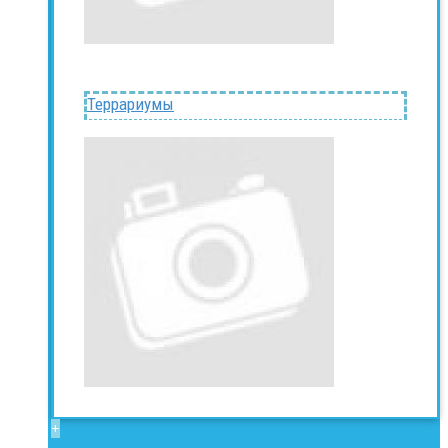
Террариумы
+