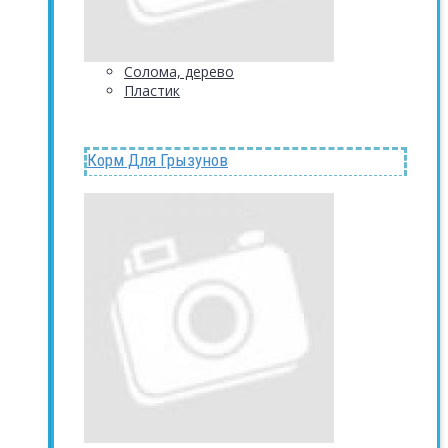
Солома, дерево
Пластик
Корм Для Грызунов