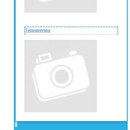
Террариумы
+