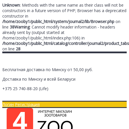
Unknown
: Methods with the same name as their class will not be
constructors in a future version of PHP; Browser has a deprecated
constructor in
/home/zooby1/public_html/system/journal2/lib/Browser.php
on
line
38
Warning
: Cannot modify header information - headers
already sent by (output started at
/home/zooby1/public_html/index.php:106) in
/home/zooby1/public_html/catalog/controller/journal2/product_tabs
on line
28
Бесплатная доставка по Минску от 50,00 руб.
Доставка по Минску и всей Беларуси
+375 25
740-88-20
(Life)
Главная
Оплата/Доставка
Логин
Регистрация