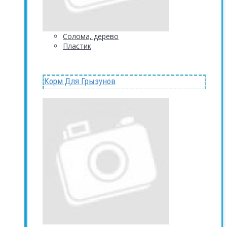
Солома, дерево
Пластик
Корм Для Грызунов