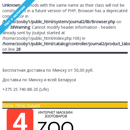
Unknown
: Methods with the same name as their class will not be
constructors in a future version of PHP; Browser has a deprecated
constructor in
/home/zooby1/public_html/system/journal2/lib/Browser.php
on
line
38
Warning
: Cannot modify header information - headers
already sent by (output started at
/home/zooby1/public_html/index.php:106) in
/home/zooby1/public_html/catalog/controller/journal2/product_tabs
on line
28
Бесплатная доставка по Минску от 50,00 руб.
Доставка по Минску и всей Беларуси
+375 25
740-88-20
(Life)
Главная
Оплата/Доставка
Логин
Регистрация