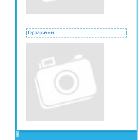
Террариумы
+