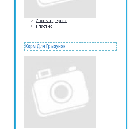
Солома, дерево
Пластик
Корм Для Грызунов