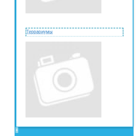
Террариумы
+