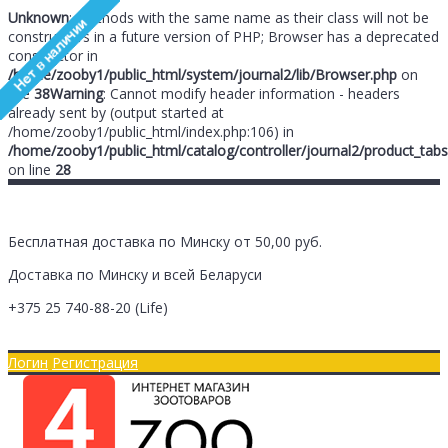
Unknown
: Methods with the same name as their class will not be
constructors in a future version of PHP; Browser has a deprecated
constructor in
/home/zooby1/public_html/system/journal2/lib/Browser.php
on
line
38
Warning
: Cannot modify header information - headers
already sent by (output started at
/home/zooby1/public_html/index.php:106) in
/home/zooby1/public_html/catalog/controller/journal2/product_tabs
on line
28
Бесплатная доставка по Минску от 50,00 руб.
Доставка по Минску и всей Беларуси
+375 25
740-88-20
(Life)
Главная
Оплата/Доставка
Логин
Регистрация