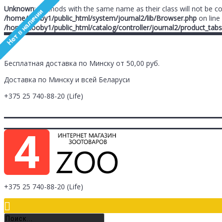
Unknown
: Methods with the same name as their class will not be c
/home/zooby1/public_html/system/journal2/lib/Browser.php
on line
/home/zooby1/public_html/catalog/controller/journal2/product_tabs
Бесплатная доставка по Минску от 50,00 руб.
Доставка по Минску и всей Беларуси
+375 25
740-88-20
(Life)
Главная
Заметки (
0
)
Личный Кабинет
Оплата/Доставка
Контак
Логин
Регистрация
+375 25
740-88-20
(Life)