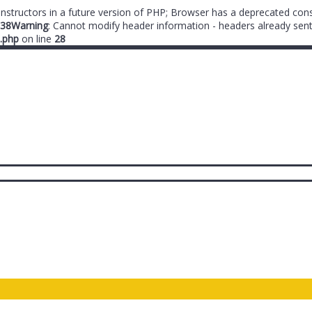
onstructors in a future version of PHP; Browser has a deprecated cons
38
Warning
: Cannot modify header information - headers already sent
.php
on line
28
ты