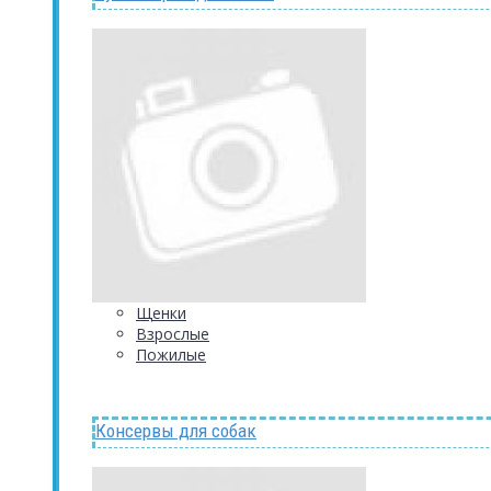
Щенки
Взрослые
Пожилые
Консервы для собак