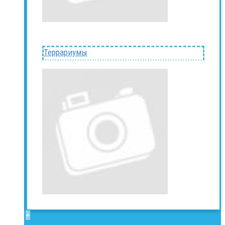
Террариумы
+