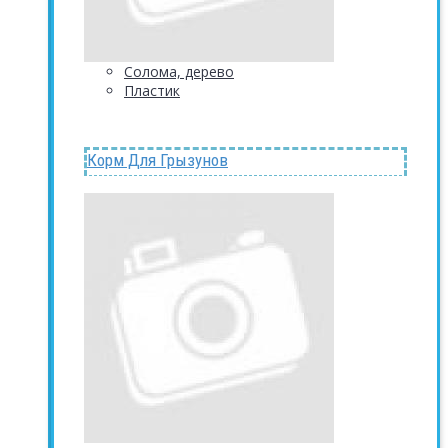
Солома, дерево
Пластик
Корм Для Грызунов