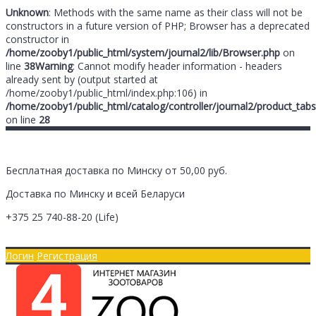
Unknown
: Methods with the same name as their class will not be
constructors in a future version of PHP; Browser has a deprecated
constructor in
/home/zooby1/public_html/system/journal2/lib/Browser.php
on
line
38
Warning
: Cannot modify header information - headers
already sent by (output started at
/home/zooby1/public_html/index.php:106) in
/home/zooby1/public_html/catalog/controller/journal2/product_tabs
on line
28
Бесплатная доставка по Минску от 50,00 руб.
Доставка по Минску и всей Беларуси
+375 25
740-88-20
(Life)
Главная
Оплата/Доставка
Логин
Регистрация