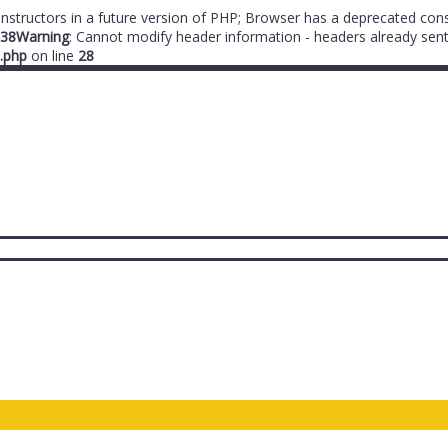
onstructors in a future version of PHP; Browser has a deprecated cons
38
Warning
: Cannot modify header information - headers already sent
.php
on line
28
ты