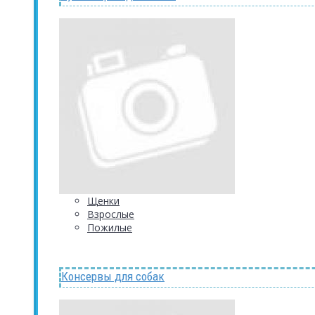
Щенки
Взрослые
Пожилые
Консервы для собак