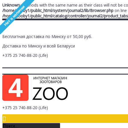
Unknown
: Methods with the same name as their class will not be c
/home/zooby1/public_html/system/journal2/lib/Browser.php
on line
/home/zooby1/public_html/catalog/controller/journal2/product_tabs
Бесплатная доставка по Минску от 50,00 руб.
Доставка по Минску и всей Беларуси
+375 25
740-88-20
(Life)
Главная
Заметки (
0
)
Личный Кабинет
Оплата/Доставка
Контак
Логин
Регистрация
+375 25
740-88-20
(Life)