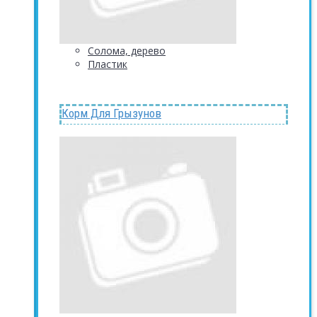
Солома, дерево
Пластик
Корм Для Грызунов