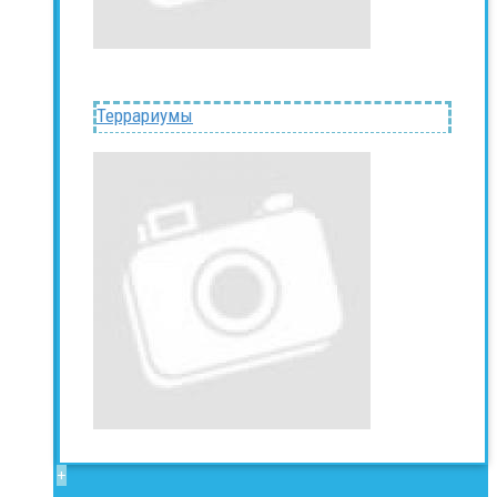
Террариумы
+