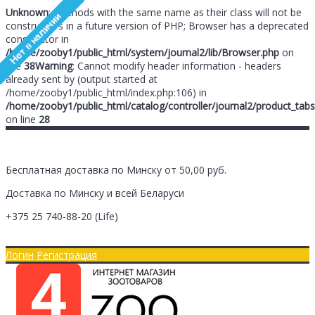
Unknown
: Methods with the same name as their class will not be
constructors in a future version of PHP; Browser has a deprecated
constructor in
/home/zooby1/public_html/system/journal2/lib/Browser.php
on
line
38
Warning
: Cannot modify header information - headers
already sent by (output started at
/home/zooby1/public_html/index.php:106) in
/home/zooby1/public_html/catalog/controller/journal2/product_tabs
on line
28
Бесплатная доставка по Минску от 50,00 руб.
Доставка по Минску и всей Беларуси
+375 25
740-88-20
(Life)
Главная
Оплата/Доставка
Логин
Регистрация