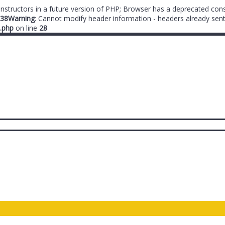
onstructors in a future version of PHP; Browser has a deprecated cons
38
Warning
: Cannot modify header information - headers already sent
.php
on line
28
ты