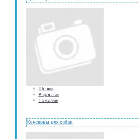
Щенки
Взрослые
Пожилые
Консервы для собак