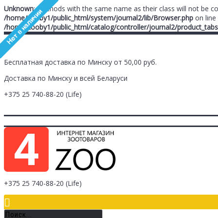
Unknown
: Methods with the same name as their class will not be c
/home/zooby1/public_html/system/journal2/lib/Browser.php
on line
/home/zooby1/public_html/catalog/controller/journal2/product_tabs
Бесплатная доставка по Минску от 50,00 руб.
Доставка по Минску и всей Беларуси
+375 25
740-88-20
(Life)
Главная
Заметки (
0
)
Личный Кабинет
Оплата/Доставка
Контак
Логин
Регистрация
+375 25
740-88-20
(Life)