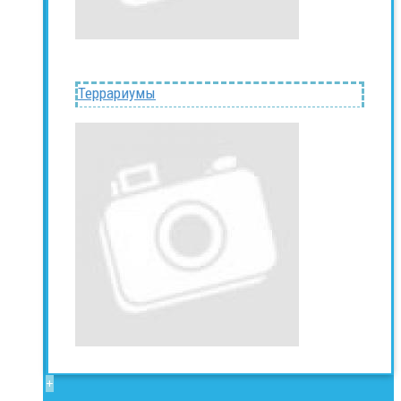
Террариумы
+