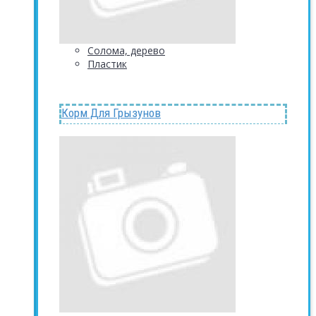
Солома, дерево
Пластик
Корм Для Грызунов