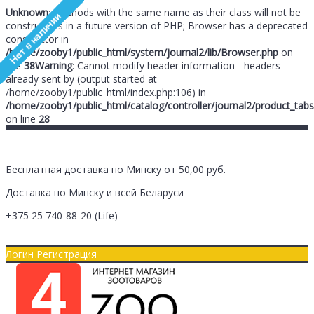
Unknown
: Methods with the same name as their class will not be
constructors in a future version of PHP; Browser has a deprecated
constructor in
/home/zooby1/public_html/system/journal2/lib/Browser.php
on
line
38
Warning
: Cannot modify header information - headers
already sent by (output started at
/home/zooby1/public_html/index.php:106) in
/home/zooby1/public_html/catalog/controller/journal2/product_tabs
on line
28
Бесплатная доставка по Минску от 50,00 руб.
Доставка по Минску и всей Беларуси
+375 25
740-88-20
(Life)
Главная
Оплата/Доставка
Логин
Регистрация