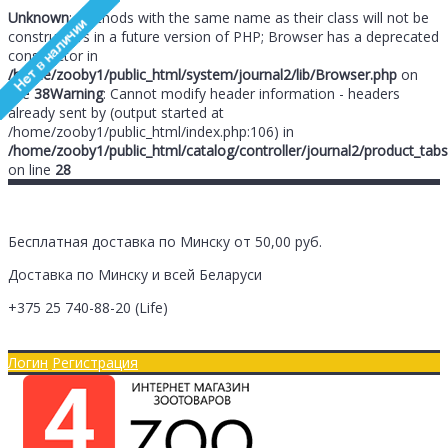
Unknown
: Methods with the same name as their class will not be
constructors in a future version of PHP; Browser has a deprecated
constructor in
/home/zooby1/public_html/system/journal2/lib/Browser.php
on
line
38
Warning
: Cannot modify header information - headers
already sent by (output started at
/home/zooby1/public_html/index.php:106) in
/home/zooby1/public_html/catalog/controller/journal2/product_tabs
on line
28
Бесплатная доставка по Минску от 50,00 руб.
Доставка по Минску и всей Беларуси
+375 25
740-88-20
(Life)
Главная
Оплата/Доставка
Логин
Регистрация