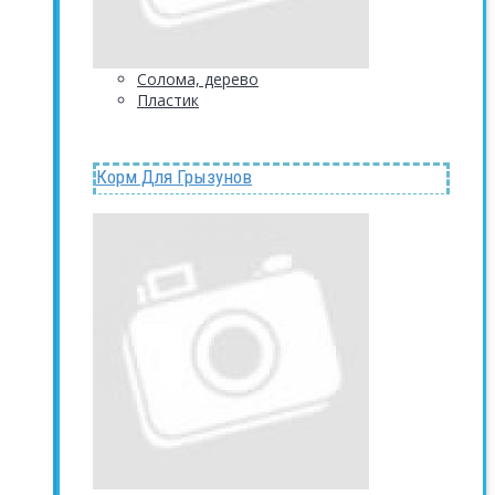
Солома, дерево
Пластик
Корм Для Грызунов