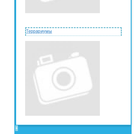
Террариумы
+