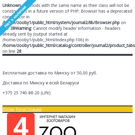
Unknown
: Methods with the same name as their class will not be
constructors in a future version of PHP; Browser has a deprecated
constructor in
/home/zooby1/public_html/system/journal2/lib/Browser.php
on
line
38
Warning
: Cannot modify header information - headers
already sent by (output started at
/home/zooby1/public_html/index.php:106) in
/home/zooby1/public_html/catalog/controller/journal2/product_tabs
on line
28
Бесплатная доставка по Минску от 50,00 руб.
Доставка по Минску и всей Беларуси
+375 25
740-88-20
(Life)
Главная
Оплата/Доставка
Логин
Регистрация