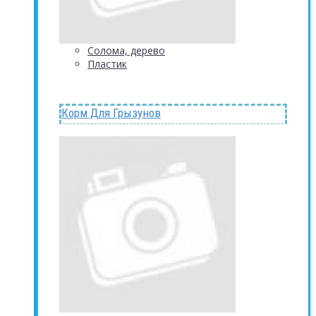
Солома, дерево
Пластик
Корм Для Грызунов