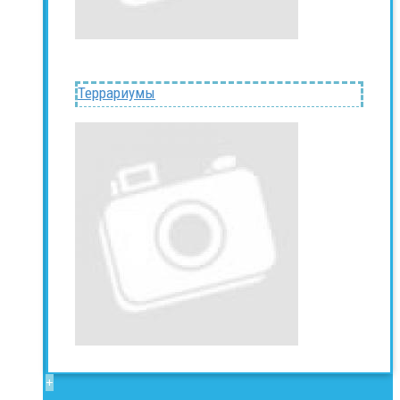
Террариумы
+