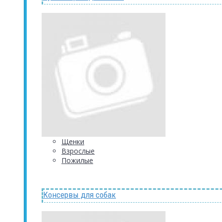
Щенки
Взрослые
Пожилые
Консервы для собак