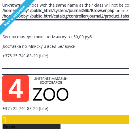
Unknown
: Methods with the same name as their class will not be c
/home/zooby1/public_html/system/journal2/lib/Browser.php
on line
/home/zooby1/public_html/catalog/controller/journal2/product_tabs
Бесплатная доставка по Минску от 50,00 руб.
Доставка по Минску и всей Беларуси
+375 25
740-88-20
(Life)
Главная
Заметки (
0
)
Личный Кабинет
Оплата/Доставка
Контак
Логин
Регистрация
+375 25
740-88-20
(Life)