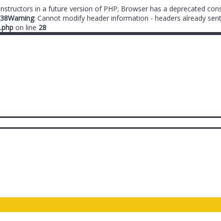
onstructors in a future version of PHP; Browser has a deprecated cons
38
Warning
: Cannot modify header information - headers already sent
.php
on line
28
ты