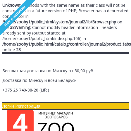
Unknown
: Methods with the same name as their class will not be
constructors in a future version of PHP; Browser has a deprecated
constructor in
/home/zooby1/public_html/system/journal2/lib/Browser.php
on
line
38
Warning
: Cannot modify header information - headers
already sent by (output started at
/home/zooby1/public_html/index.php:106) in
/home/zooby1/public_html/catalog/controller/journal2/product_tabs
on line
28
Бесплатная доставка по Минску от 50,00 руб.
Доставка по Минску и всей Беларуси
+375 25
740-88-20
(Life)
Главная
Оплата/Доставка
Логин
Регистрация