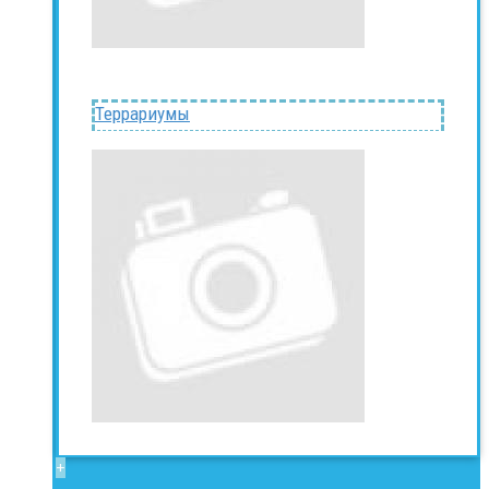
Террариумы
+