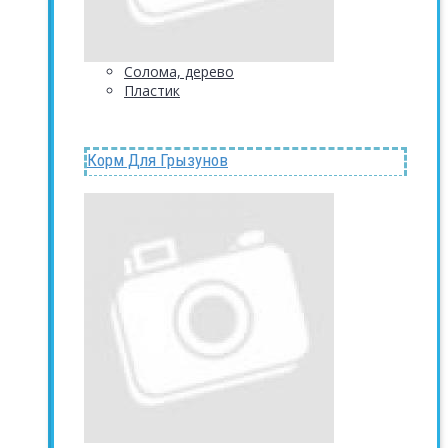
Солома, дерево
Пластик
Корм Для Грызунов