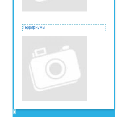
Террариумы
+