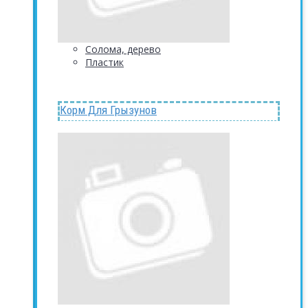
Солома, дерево
Пластик
Корм Для Грызунов