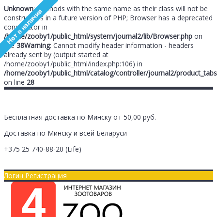
Unknown
: Methods with the same name as their class will not be
constructors in a future version of PHP; Browser has a deprecated
constructor in
/home/zooby1/public_html/system/journal2/lib/Browser.php
on
line
38
Warning
: Cannot modify header information - headers
already sent by (output started at
/home/zooby1/public_html/index.php:106) in
/home/zooby1/public_html/catalog/controller/journal2/product_tabs
on line
28
Бесплатная доставка по Минску от 50,00 руб.
Доставка по Минску и всей Беларуси
+375 25
740-88-20
(Life)
Главная
Оплата/Доставка
Логин
Регистрация