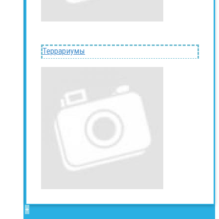
Террариумы
+