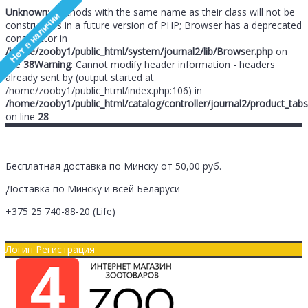
Unknown
: Methods with the same name as their class will not be
constructors in a future version of PHP; Browser has a deprecated
constructor in
/home/zooby1/public_html/system/journal2/lib/Browser.php
on
line
38
Warning
: Cannot modify header information - headers
already sent by (output started at
/home/zooby1/public_html/index.php:106) in
/home/zooby1/public_html/catalog/controller/journal2/product_tabs
on line
28
Бесплатная доставка по Минску от 50,00 руб.
Доставка по Минску и всей Беларуси
+375 25
740-88-20
(Life)
Главная
Оплата/Доставка
Логин
Регистрация