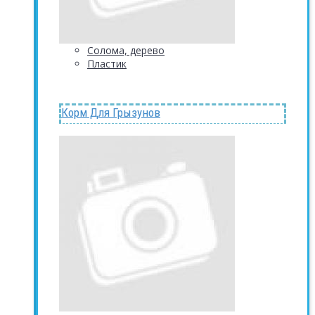
Солома, дерево
Пластик
Корм Для Грызунов