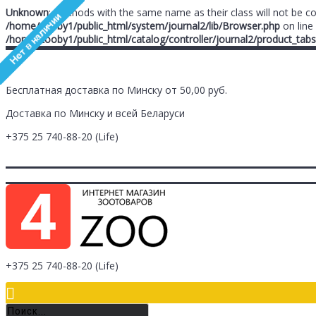
Unknown
: Methods with the same name as their class will not be c
/home/zooby1/public_html/system/journal2/lib/Browser.php
on line
/home/zooby1/public_html/catalog/controller/journal2/product_tabs
Бесплатная доставка по Минску от 50,00 руб.
Доставка по Минску и всей Беларуси
+375 25
740-88-20
(Life)
Главная
Заметки (
0
)
Личный Кабинет
Оплата/Доставка
Контак
Логин
Регистрация
+375 25
740-88-20
(Life)