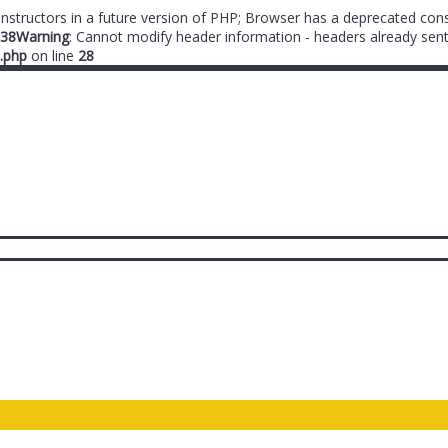
onstructors in a future version of PHP; Browser has a deprecated cons
38
Warning
: Cannot modify header information - headers already sent
.php
on line
28
ты