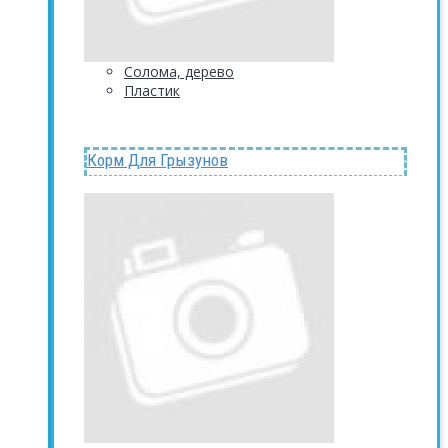
Солома, дерево
Пластик
Корм Для Грызунов