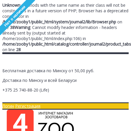
Unknown
: Methods with the same name as their class will not be
constructors in a future version of PHP; Browser has a deprecated
constructor in
/home/zooby1/public_html/system/journal2/lib/Browser.php
on
line
38
Warning
: Cannot modify header information - headers
already sent by (output started at
/home/zooby1/public_html/index.php:106) in
/home/zooby1/public_html/catalog/controller/journal2/product_tabs
on line
28
Бесплатная доставка по Минску от 50,00 руб.
Доставка по Минску и всей Беларуси
+375 25
740-88-20
(Life)
Главная
Оплата/Доставка
Логин
Регистрация