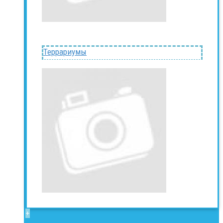
Террариумы
+