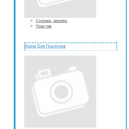
Солома, дерево
Пластик
Корм Для Грызунов