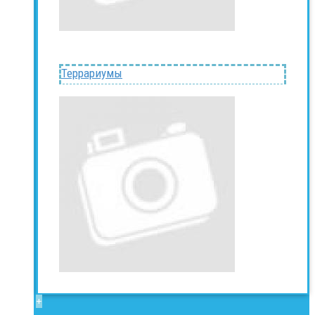
Террариумы
+