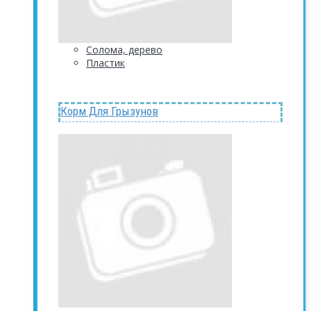
Солома, дерево
Пластик
Корм Для Грызунов