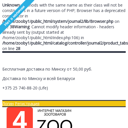
Unknown
: Methods with the same name as their class will not be
constructors in a future version of PHP; Browser has a deprecated
constructor in
/home/zooby1/public_html/system/journal2/lib/Browser.php
on
line
38
Warning
: Cannot modify header information - headers
already sent by (output started at
/home/zooby1/public_html/index.php:106) in
/home/zooby1/public_html/catalog/controller/journal2/product_tabs
on line
28
Бесплатная доставка по Минску от 50,00 руб.
Доставка по Минску и всей Беларуси
+375 25
740-88-20
(Life)
Главная
Оплата/Доставка
Логин
Регистрация